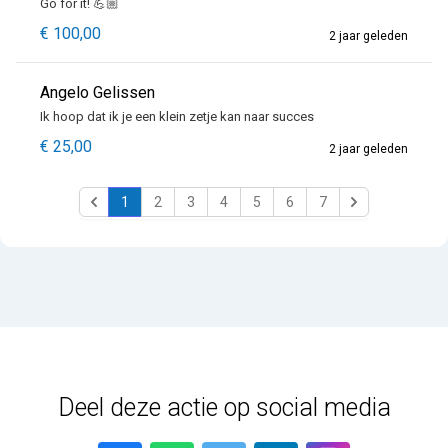
Go for it! 💪🏼
€ 100,00
2 jaar geleden
Angelo Gelissen
Ik hoop dat ik je een klein zetje kan naar succes
€ 25,00
2 jaar geleden
1
2
3
4
5
6
7
Previous
Next
Deel deze actie op social media