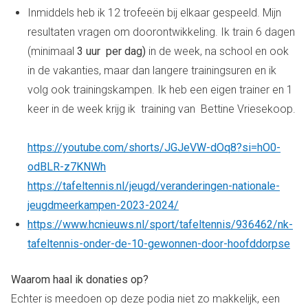
Inmiddels heb ik 12 trofeeën bij elkaar gespeeld. Mijn
resultaten vragen om doorontwikkeling. Ik train 6 dagen
(minimaal
3 uur per dag)
in de week, na school en ook
in de vakanties, maar dan langere trainingsuren en ik
volg ook trainingskampen. Ik heb een eigen trainer en 1
keer in de week krijg ik training van Bettine Vriesekoop.
https://youtube.com/shorts/JGJeVW-dOq8?si=hO0-
odBLR-z7KNWh
https://tafeltennis.nl/jeugd/veranderingen-nationale-
jeugdmeerkampen-2023-2024/
https://www.hcnieuws.nl/sport/tafeltennis/936462/nk-
tafeltennis-onder-de-10-gewonnen-door-hoofddorpse
Waarom haal ik donaties op?
Echter is meedoen op deze podia niet zo makkelijk, een