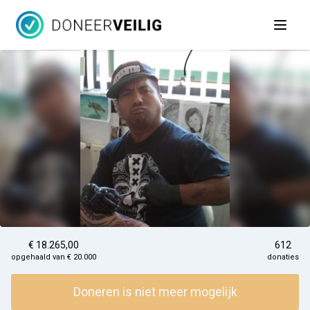
Open 
€ 18.265,00
612
opgehaald van € 20.000
donaties
Doneren is niet meer mogelijk