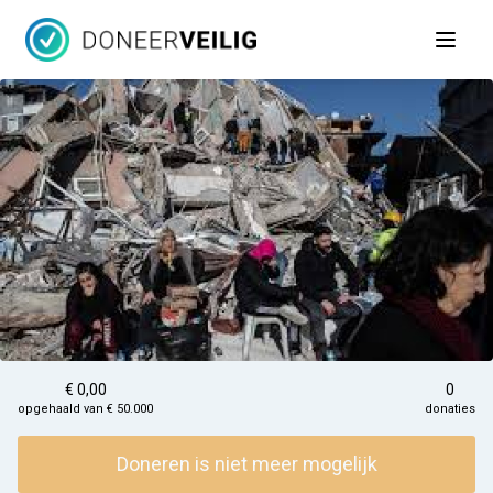
Open 
€ 0,00
0
opgehaald van € 50.000
donaties
Doneren is niet meer mogelijk