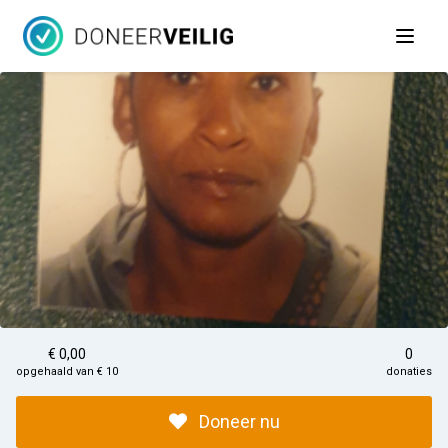
Open 
€ 0,00
0
opgehaald van € 10
donaties
Doneer nu