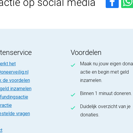
actie op social media
tenservice
Voordelen
rkt het
Maak nu jouw eigen dona
oneerveilig.nl
actie en begin met geld
k de voordelen
inzamelen.
 geld inzamelen
Binnen 1 minuut doneren.
fundingsactie
ractie
Duidelijk overzicht van je
estelde vragen
donaties.
t