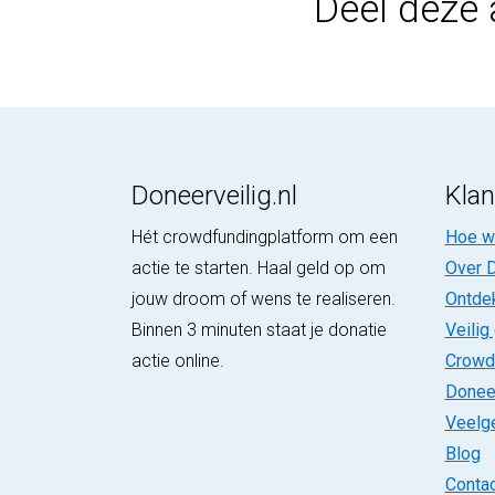
Deel deze 
Doneerveilig.nl
Klan
Hét crowdfundingplatform om een
Hoe we
actie te starten. Haal geld op om
Over D
jouw droom of wens te realiseren.
Ontde
Binnen 3 minuten staat je donatie
Veilig
actie online.
Crowd
Donee
Veelg
Blog
Contac