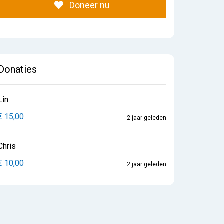
Doneer nu
Donaties
Lin
€ 15,00
2 jaar geleden
Chris
€ 10,00
2 jaar geleden