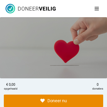
Open 
€ 0,00
0
opgehaald
donaties
Doneer nu