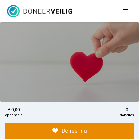
Open 
€ 0,00
0
opgehaald
donaties
Doneer nu