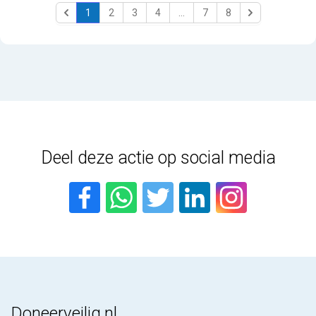
1
2
3
4
...
7
8
Previous
Next
Deel deze actie op social media
Doneerveilig.nl