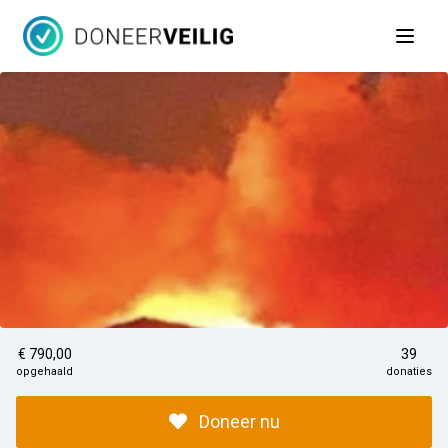
Open 
€ 790,00
39
opgehaald
donaties
Doneer nu