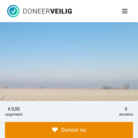
Open 
€ 0,00
0
opgehaald
donaties
Doneer nu