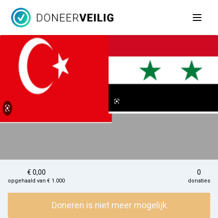
Open 
€ 0,00
0
opgehaald van € 1.000
donaties
Doneren is niet meer mogelijk