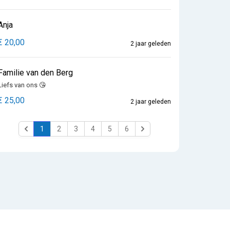
Anja
€ 20,00
2 jaar geleden
Familie van den Berg
Liefs van ons 😘
€ 25,00
2 jaar geleden
1
2
3
4
5
6
Previous
Next