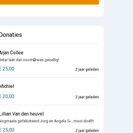
Donaties
Arjan Collee
Beter laat dan nooit😂was gezellig!
€ 25,00
2 jaar geleden
Michiel
€ 20,00
2 jaar geleden
Lillian Van den heuvel
Nogmaals gefeliciteerd Jorg en Angela 🥳 , mooi doell!!
€ 25,00
2 jaar geleden