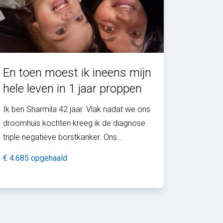
En toen moest ik ineens mijn
hele leven in 1 jaar proppen
Ik ben Sharmila 42 jaar. Vlak nadat we ons
droomhuis kochten kreeg ik de diagnose
triple negatieve borstkanker. Ons
droomhuis bleek een klushuis helaas. Na 3
€ 4.685 opgehaald
jaar keihard knokken en werken heb ik
uite...