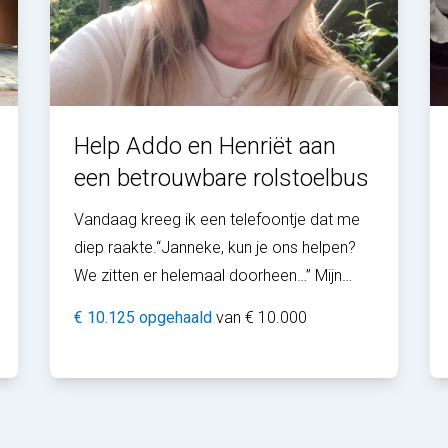
Help Addo en Henriët aan
een betrouwbare rolstoelbus
Vandaag kreeg ik een telefoontje dat me
diep raakte.“Janneke, kun je ons helpen?
We zitten er helemaal doorheen…” Mijn
vrienden Addo en Henriët leven allebei met
€ 10.125 opgehaald
van € 10.000
ernstige lichamelijke beperkingen en...