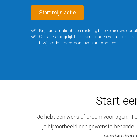
Start mijn actie
Krijg automatisch een melding bij elke nieuwe donat
Om alles mogelijk te maken houden we automatisch 6
btw), zodat je veel donaties kunt ophalen.
Start ee
Je hebt een wens of droom voor ogen. Hier 
je bijvoorbeeld een gewenste behandelin
worden dromen