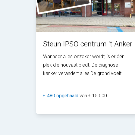
Steun IPSO centrum 't Anker
Wanneer alles onzeker wordt, is er één
plek die houvast biedt. De diagnose
kanker verandert alles!De grond voelt
ineens minder stevig. Vragen stapelen zich
op. Angst, verdriet en onzekerheid worden
€ 480 opgehaald
van € 15.000
d...