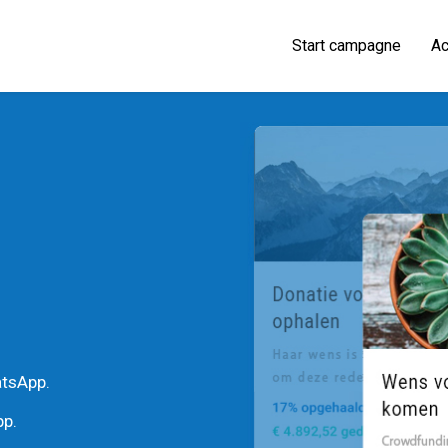
Start campagne
Ac
atsApp.
pp.