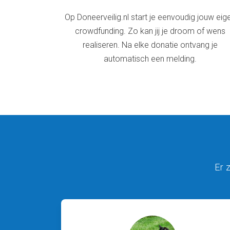
Op Doneerveilig.nl start je eenvoudig jouw eig
crowdfunding. Zo kan jij je droom of wens
realiseren. Na elke donatie ontvang je
automatisch een melding.
Er 