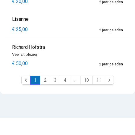
€ 20,00
2 jaar geleden
Lisanne
€ 25,00
2 jaar geleden
Richard Hofstra
Veel zit plezier
€ 50,00
2 jaar geleden
1
2
3
4
...
10
11
Previous
Next