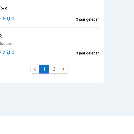
C+K
€ 50,00
3 jaar geleden
R
Succes!
€ 25,00
3 jaar geleden
1
2
Previous
Next