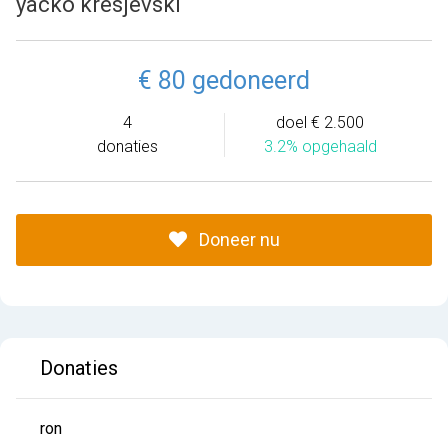
yacko kresjevski
€ 80 gedoneerd
4
doel € 2.500
donaties
3.2% opgehaald
Doneer nu
Donaties
ron