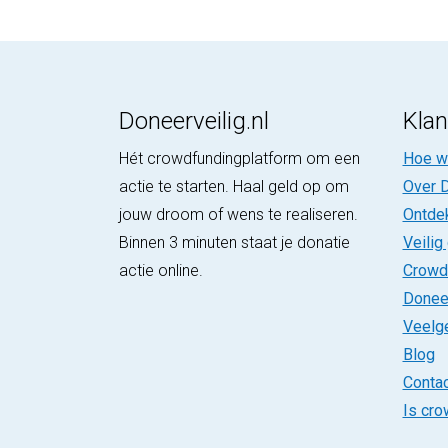
Doneerveilig.nl
Klan
Hét crowdfundingplatform om een
Hoe we
actie te starten. Haal geld op om
Over D
jouw droom of wens te realiseren.
Ontde
Binnen 3 minuten staat je donatie
Veilig
actie online.
Crowd
Donee
Veelg
Blog
Contac
Is cro