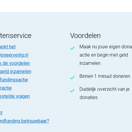
tenservice
Voordelen
rkt het
Maak nu jouw eigen dona
oneerveilig.nl
actie en begin met geld
k de voordelen
inzamelen.
 geld inzamelen
Binnen 1 minuut doneren.
fundingsactie
ractie
Duidelijk overzicht van je
estelde vragen
donaties.
t
wdfunding betrouwbaar?